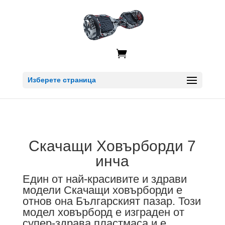

Изберете страница
Скачащи Ховърборди 7
инча
Един от най-красивите и здрави
модели Скачащи ховърборди е
отнов она Българският пазар. Този
модел ховърборд е изграден от
супер-здрава пластмаса и е