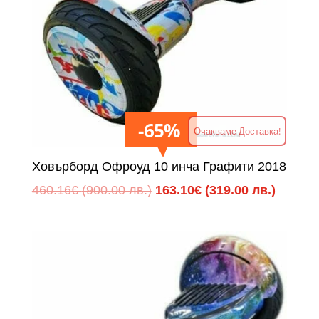
65%
Очакваме Доставка!
Ховърборд Офроуд 10 инча Графити 2018
Original
Текуща
460.16
€
(900.00 лв.)
163.10
€
(319.00 лв.)
price
цена
was:
е:
460.16€
163.10
(900.00
(319.00
лв.).
лв.).