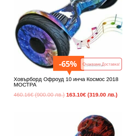
65%
Очакваме Доставка!
Ховърборд Офроуд 10 инча Космос 2018
МОСТРА
Original
Текуща
460.16
€
(900.00 лв.)
163.10
€
(319.00 лв.)
price
цена
was:
е:
460.16€
163.10
(900.00
(319.00