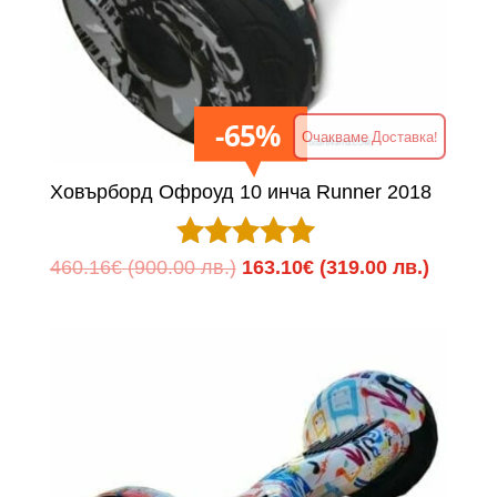
65%
Очакваме Доставка!
Ховърборд Офроуд 10 инча Runner 2018
Оценено с
Original
Текуща
460.16
€
(900.00 лв.)
163.10
€
(319.00 лв.)
5.00
price
цена
от 5
was:
е:
460.16€
163.10
(900.00
(319.00
лв.).
лв.).