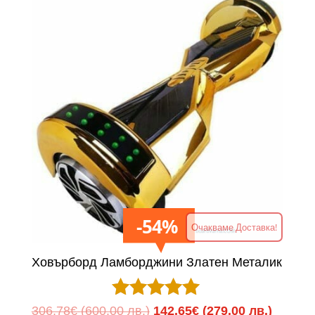
54%
Очакваме Доставка!
Ховърборд Ламборджини Златен Металик
Оценено с
Original
Текуща
306.78
€
(600.00 лв.)
142.65
€
(279.00 лв.)