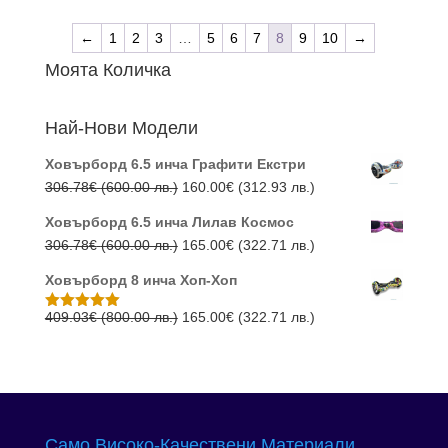
от 5
was:
е:
←
1
2
3
…
5
6
7
8
9
10
→
460.16€
163.10
Моята Количка
(900.00
(319.00
лв.).
лв.).
Най-Нови Модели
Ховърборд 6.5 инча Графити Екстри
Original
Текущата
306.78
€
(600.00 лв.)
160.00
€
(312.93 лв.)
price
цена
Ховърборд 6.5 инча Лилав Космос
was:
е:
Original
Текущата
306.78
€
(600.00 лв.)
165.00
€
(322.71 лв.)
306.78€
160.00€
price
цена
(600.00
(312.93
Ховърборд 8 инча Хоп-Хоп
was:
е:
лв.).
лв.).
306.78€
165.00€
Original
Текущата
409.03
€
(800.00 лв.)
165.00
€
(322.71 лв.)
Оценено с
5.00
от 5
(600.00
(322.71
price
цена
лв.).
лв.).
was:
е:
409.03€
165.00€
(800.00
(322.71
лв.).
лв.).
Само Високо-Качествени Материали