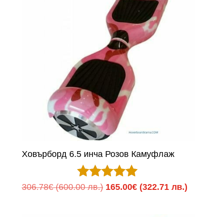
Ховърборд 6.5 инча Розов Камуфлаж
Оценено с
Original
Текуща
306.78
€
(600.00 лв.)
165.00
€
(322.71 лв.)
5.00
price
цена
от 5
was:
е: