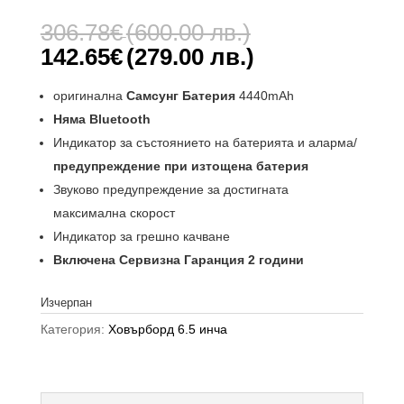
Оценен
1
5.00
от 5,
Original
306.78
€
(600.00 лв.)
базирано
price
на
Текущата
142.65
€
(279.00 лв.)
потребителс
was:
цена
ки оценки
306.78€
е:
oригинална
Самсунг Батерия
4440mAh
(600.00
142.65€
Няма Bluetooth
лв.).
(279.00
Индикатор за състоянието на батерията и аларма/
лв.).
предупреждение при изтощена батерия
Звуково предупреждение за достигната
максимална скорост
Индикатор за грешно качване
Включена Сервизна Гаранция 2 години
Изчерпан
Категория:
Ховърборд 6.5 инча