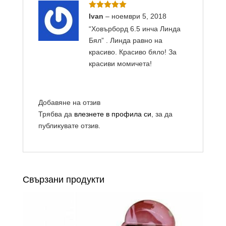
Оценено с
Ivan
–
ноември 5, 2018
5
от 5
“Ховърборд 6.5 инча Линда
Бял” . Линда равно на
красиво. Красиво бяло! За
красиви момичета!
Добавяне на отзив
Трябва да
влезнете в профила си
, за да
публикувате отзив.
Свързани продукти