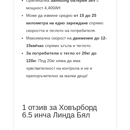
Оригинална
Samsung батерия 36V
с
мощност 4,400AH
Може да измине средно
от 15 до 25
километра на едно зареждане
спрямо
скоростта и теглото на потребителя.
Максимална скорост на
движение до 12-
15км/час
спрямо ъгъла и теглото.
За потребители с тегло от 20кг до
120к
г. Под 20кг няма да има
чувствителност на контрола и не е
препоръчително за малки деца!
1 отзив за
Ховърборд
6.5 инча Линда Бял