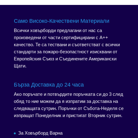
409.03€
165.00€
(800.00
(322.71
лв.).
лв.).
Само Високо-Качествени Материали
Всички ховърборди предлагани от нас са
произведени от части сертифицирани с А++
качество. Те са тествани и съответстват с всички
стандарти за пожаро-безопастност изисквани от
Европейския Съюз и Съединените Американски
Щати.
Бърза Доставка до 24 часа
Ако поръчате и потвърдите поръчката си до 3 след
обяд то ние можем да я изпратим за доставка на
следващата сутрин. Поръчки от Събота-Неделя се
изпращат Понеделник и пристигат Вторник сутрин.
За Ховърборд Варна