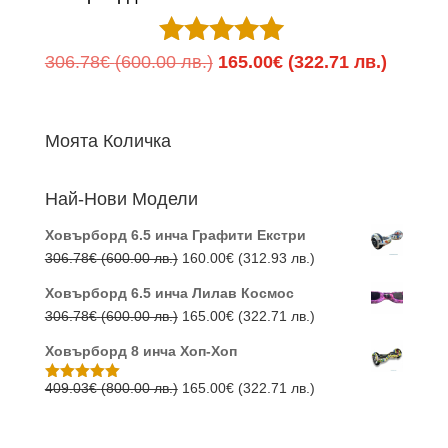
Оценено с
Original
Текуща
306.78
€
(600.00 лв.)
165.00
€
(322.71 лв.)
5.00
price
цена
от 5
was:
е:
Моята Количка
306.78€
165.00
(600.00
(322.71
Най-Нови Модели
лв.).
лв.).
Ховърборд 6.5 инча Графити Екстри
Original
Текущата
306.78
€
(600.00 лв.)
160.00
€
(312.93 лв.)
price
цена
Ховърборд 6.5 инча Лилав Космос
was:
е:
Original
Текущата
306.78
€
(600.00 лв.)
165.00
€
(322.71 лв.)
306.78€
160.00€
price
цена
(600.00
(312.93
Ховърборд 8 инча Хоп-Хоп
was:
е:
лв.).
лв.).
306.78€
165.00€
Original
Текущата
409.03
€
(800.00 лв.)
165.00
€
(322.71 лв.)
Оценено с
5.00
от 5
(600.00
(322.71
price
цена
лв.).
лв.).
was:
е: