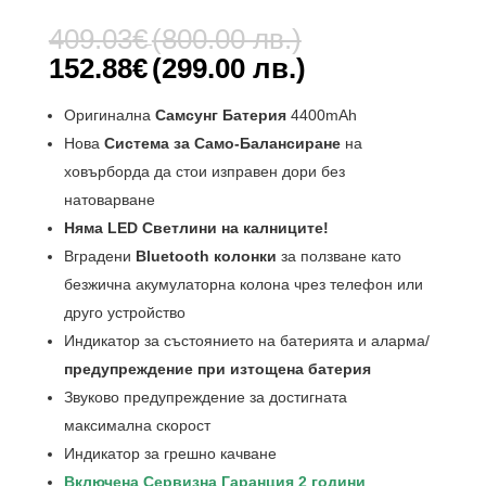
Оценен
1
5.00
от 5,
Original
409.03
€
(800.00 лв.)
базирано
price
на
Текущата
152.88
€
(299.00 лв.)
потребителс
was:
цена
ки оценки
409.03€
е:
Оригинална
Самсунг Батерия
4400mAh
(800.00
152.88€
Нова
Система за Само-Балансиране
на
лв.).
(299.00
ховърборда да стои изправен дори без
лв.).
натоварване
Няма LED Светлини на калниците!
Вградени
Bluetooth колонки
за ползване като
безжична акумулаторна колона чрез телефон или
друго устройство
Индикатор за състоянието на батерията и аларма/
предупреждение при изтощена батерия
Звуково предупреждение за достигната
максимална скорост
Индикатор за грешно качване
Включена Сервизна Гаранция 2 години