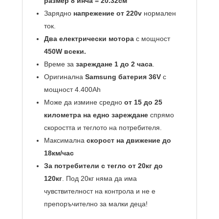
размер 8 инча = 20.32см
Зарядно
напрежение от 220v
нормален
ток.
Два електрически мотора
с мощност
450W всеки.
Време за
зареждане 1 до 2 часа
.
Оригинална
Samsung батерия 36V
с
мощност 4.400Аh
Може да измине средно
от 15 до 25
километра на едно зареждане
спрямо
скоростта и теглото на потребителя.
Максимална
скорост на движение до
18км/час
За потребители с тегло от 20кг до
120кг
. Под 20кг няма да има
чувствителност на контрола и не е
препоръчително за малки деца!