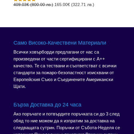
306.78€
165.00€
Original
Текущата
409.03
€
(800.00 лв.)
165.00
€
(322.71 лв.)
Оценено с
5.00
от 5
(600.00
(322.71
price
цена
лв.).
лв.).
was:
е:
409.03€
165.00€
(800.00
(322.71
лв.).
лв.).
Само Високо-Качествени Материали
Всички ховърборди предлагани от нас са
произведени от части сертифицирани с А++
качество. Те са тествани и съответстват с всички
стандарти за пожаро-безопастност изисквани от
Европейския Съюз и Съединените Американски
Щати.
Бърза Доставка до 24 часа
Ако поръчате и потвърдите поръчката си до 3 след
обяд то ние можем да я изпратим за доставка на
следващата сутрин. Поръчки от Събота-Неделя се