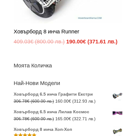
Ховърборд 8 инча Runner
Original
Текуща
409.03
€
(800.00 лв.)
190.00
€
(371.61 лв.)
price
цена
was:
е:
Моята Количка
409.03€
190.00
(800.00
(371.61
Най-Нови Модели
лв.).
лв.).
Ховърборд 6.5 инча Графити Екстри
Original
Текущата
306.78
€
(600.00 лв.)
160.00
€
(312.93 лв.)
price
цена
Ховърборд 6.5 инча Лилав Космос
was:
е:
Original
Текущата
306.78
€
(600.00 лв.)
165.00
€
(322.71 лв.)
306.78€
160.00€
price
цена
(600.00
(312.93
Ховърборд 8 инча Хоп-Хоп
was:
е:
лв.).
лв.).