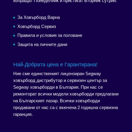
изпращат Понеделник и пристигат Вторник сутрин.
За Ховърборд Варна
Ховърборд Сервиз
Правила и условия за ползване
Защита на личните дани
Най-Добрата цена е Гарантирана!
Ние сме единственият лицензиран Segway
ховърборд дистрибутор и сервизен център за
Segway ховърборди в България. При нас се
ремонторат всички модели ховърборди предлагани
на Българският пазар. Всички ховърборди
продавани от нас са с вкючена 2 годишна сервизна
гаранция.