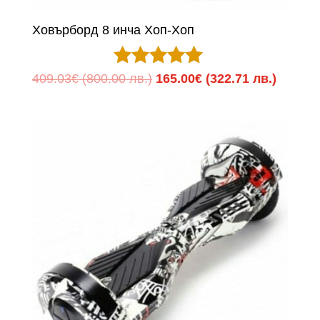
Ховърборд 8 инча Хоп-Хоп
Оценено с
Original
Текуща
409.03
€
(800.00 лв.)
165.00
€
(322.71 лв.)
5.00
price
цена
от 5
was:
е:
409.03€
165.00
(800.00
(322.71
лв.).
лв.).