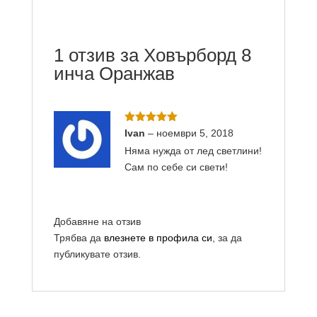
1 отзив за
Ховърборд 8
инча Оранжав
Оценено с
Ivan
–
ноември 5, 2018
5
от 5
Няма нужда от лед светлини!
Сам по себе си свети!
Добавяне на отзив
Трябва да
влезнете в профила си
, за да
публикувате отзив.