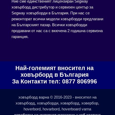
Ние сме единственият лицензиран Segway
ховърборд дистрибутор и сервизен център за
Segway ховърборди в България. При нас се
ремонторат всички модели ховърборди предлагани
на Българският пазар. Всички ховърборди
продавани от нас са с вкючена 2 годишна сервизна
гаранция.
Най-големият вносител на
ховърборд в България
За Контакти тел: 0877 806996
ховърборд варна © 2016-2023 - вносител на
ховърборд, ховърборди, ховарборд, ховербор,
hoverbord, hovarbord, hoverboard varna
изработка на интернет магазини
и
уеб хостинг