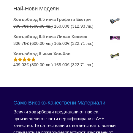
(1,200.00
(400.
Най-Нови Модели
лв.).
лв.).
Ховърборд 6.5 инча Графити Екстри
Original
Текущата
306.78
€
(600.00 лв.)
160.00
€
(312.93 лв.)
price
цена
Ховърборд 6.5 инча Лилав Космос
was:
е:
Original
Текущата
306.78
€
(600.00 лв.)
165.00
€
(322.71 лв.)
306.78€
160.00€
price
цена
(600.00
(312.93
Ховърборд 8 инча Хоп-Хоп
was:
е:
лв.).
лв.).
306.78€
165.00€
Original
Текущата
409.03
€
(800.00 лв.)
165.00
€
(322.71 лв.)
Оценено с
5.00
от 5
(600.00
(322.71
price
цена
лв.).
лв.).
was:
е:
409.03€
165.00€
(800.00
(322.71
лв.).
лв.).
Само Високо-Качествени Материали
Всички ховърборди предлагани от нас са
произведени от части сертифицирани с А++
качество. Те са тествани и съответстват с всички
стандарти за пожаро-безопастност изисквани от