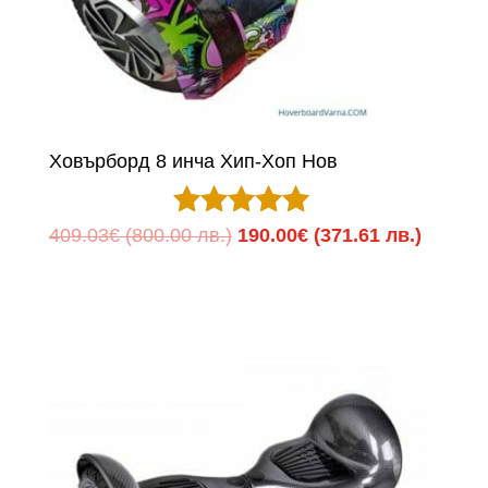
Ховърборд 8 инча Хип-Хоп Нов
Оценено с
Original
Текуща
409.03
€
(800.00 лв.)
190.00
€
(371.61 лв.)
5.00
price
цена
от 5
was:
е:
409.03€
190.00
(800.00
(371.61
лв.).
лв.).