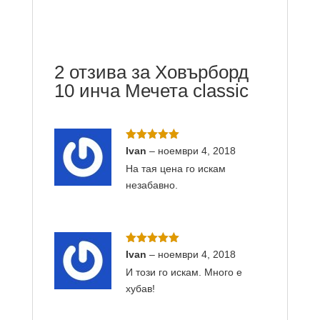
2 отзива за
Ховърборд
10 инча Мечета classic
Оценено с
Ivan
–
ноември 4, 2018
5
от 5
На тая цена го искам
незабавно.
Оценено с
Ivan
–
ноември 4, 2018
5
от 5
И този го искам. Много е
хубав!