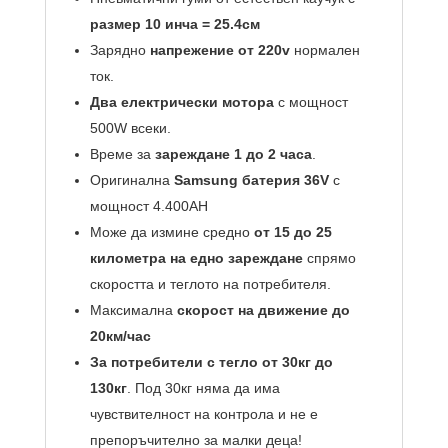
размер 10 инча = 25.4см
Зарядно
напрежение от 220v
нормален
ток.
Два електрически мотора
с мощност
500W всеки.
Време за
зареждане 1 до 2 часа
.
Оригинална
Samsung батерия 36V
с
мощност 4.400AH
Може да измине средно
от 15 до 25
километра на едно зареждане
спрямо
скоростта и теглото на потребителя.
Максимална
скорост на движение до
20км/час
За потребители с тегло от 30кг до
130кг
. Под 30кг няма да има
чувствителност на контрола и не е
препоръчително за малки деца!