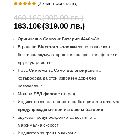
(
2
клиентски отзива)
Оценен
2
5.00
от 5,
Original
460.16
€
(900.00 лв.)
базирано
price
на
Текущата
163.10
€
(319.00 лв.)
потребителс
was:
цена
ки оценки
460.16€
е:
Оригинална
Самсунг Батерия
4440mAh
(900.00
163.10€
Вградени
Bluetooth колонки
за ползване като
лв.).
(319.00
безжична акумулаторна колона чрез телефон или
лв.).
друго устройство
Нова
Система за Само-Балансиране
на
ховърборда да стои изправен дори без
натоварване
Мощни
ЛЕД фарове
отпред
Индикатор за състоянието на батерията и аларма/
предупреждение при изтощена батерия
Звуково предупреждение за достигната
максимална скорост
Индикатор за грешно качване