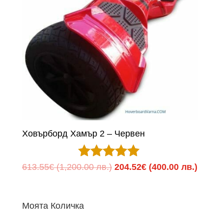
Ховърборд Хамър 2 – Червен
Оценено с
Original
Теку
613.55
€
(1,200.00 лв.)
204.52
€
(400.00 лв.)
5.00
price
цена
от 5
was:
е:
Моята Количка
613.55€
204.5