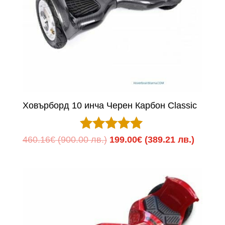
Ховърборд 10 инча Черен Карбон Classic
Оценено с
Original
Текуща
460.16
€
(900.00 лв.)
199.00
€
(389.21 лв.)
5.00
price
цена
от 5
was:
е:
460.16€
199.00
(900.00
(389.21
лв.).
лв.).