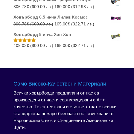
Original
Текущата
306.78
€
(600.00 лв.)
160.00
€
(312.93 лв.)
price
цена
Ховърборд 6.5 инча Лилав Космос
was:
е:
Original
Текущата
306.78
€
(600.00 лв.)
165.00
€
(322.71 лв.)
306.78€
160.00€
price
цена
(600.00
(312.93
Ховърборд 8 инча Хоп-Хоп
was:
е:
лв.).
лв.).
306.78€
165.00€
Original
Текущата
409.03
€
(800.00 лв.)
165.00
€
(322.71 лв.)
Оценено с
5.00
от 5
(600.00
(322.71
price
цена
лв.).
лв.).
was:
е:
409.03€
165.00€
(800.00
(322.71
лв.).
лв.).
Само Високо-Качествени Материали
Всички ховърборди предлагани от нас са
произведени от части сертифицирани с А++
качество. Те са тествани и съответстват с всички
стандарти за пожаро-безопастност изисквани от
Европейския Съюз и Съединените Американски
Щати.