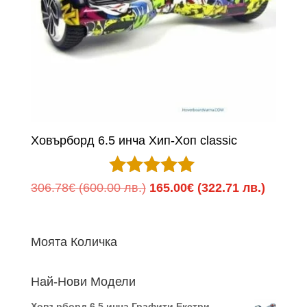
Ховърборд 6.5 инча Хип-Хоп classic
Оценено с
Original
Текуща
306.78
€
(600.00 лв.)
165.00
€
(322.71 лв.)
5.00
price
цена
от 5
was:
е:
Моята Количка
306.78€
165.00
(600.00
(322.71
Най-Нови Модели
лв.).
лв.).
Ховърборд 6.5 инча Графити Екстри