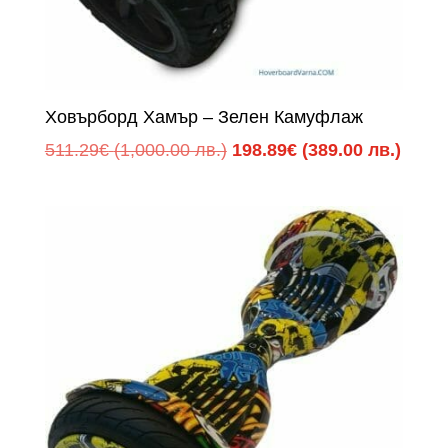
Ховърборд Хамър – Зелен Камуфлаж
Original
Теку
511.29
€
(1,000.00 лв.)
198.89
€
(389.00 лв.)
price
цена
was:
е:
511.29€
198.8
(1,000.00
(389.
лв.).
лв.).