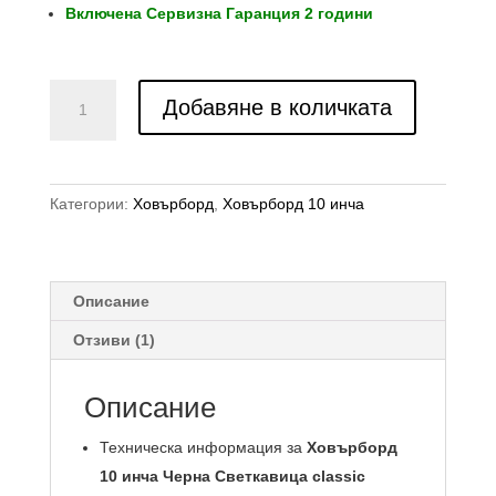
Включена Сервизна Гаранция 2 години
количество
Добавяне в количката
за
Ховърборд
10
инча
Категории:
Ховърборд
,
Ховърборд 10 инча
Черна
Светкавица
classic
Описание
Отзиви (1)
Описание
Техническа информация за
Ховърборд
10 инча Черна Светкавица classic