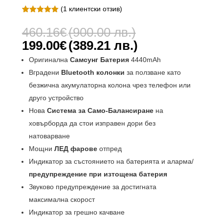
(
1
клиентски отзив)
Оценен
1
5.00
от 5,
Original
460.16
€
(900.00 лв.)
базирано
price
на
Текущата
199.00
€
(389.21 лв.)
потребителс
was:
цена
ки оценки
Оригинална
Самсунг Батерия
4440mAh
460.16€
е:
Вградени
Bluetooth колонки
за ползване като
(900.00
199.00€
лв.).
безжична акумулаторна колона чрез телефон или
(389.21
друго устройство
лв.).
Нова
Система за Само-Балансиране
на
ховърборда да стои изправен дори без
натоварване
Мощни
ЛЕД фарове
отпред
Индикатор за състоянието на батерията и аларма/
предупреждение при изтощена батерия
Звуково предупреждение за достигната
максимална скорост
Индикатор за грешно качване