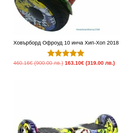
Ховърборд Офроуд 10 инча Хип-Хоп 2018
Оценено с
Original
Текуща
460.16
€
(900.00 лв.)
163.10
€
(319.00 лв.)
5.00
price
цена
от 5
was:
е:
460.16€
163.10
(900.00
(319.00
лв.).
лв.).