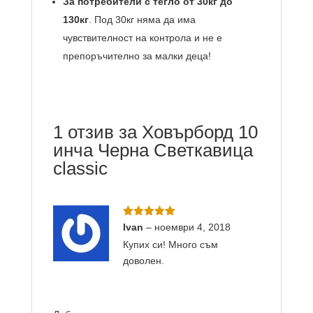
За потребители с тегло от 30кг до
130кг
. Под 30кг няма да има
чувствителност на контрола и не е
препоръчително за малки деца!
1 отзив за
Ховърборд 10
инча Черна Светкавица
classic
Оценено с
Ivan
–
ноември 4, 2018
5
от 5
Купих си! Много съм
доволен.