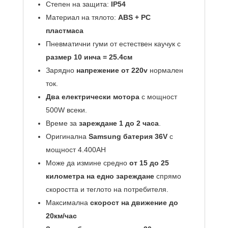
Степен на защита:
IP54
Материал на тялото:
ABS + PC
пластмаса
Пневматични гуми от естествен каучук с
размер 10 инча = 25.4см
Зарядно
напрежение от 220v
нормален
ток.
Два електрически мотора
с мощност
500W всеки.
Време за
зареждане 1 до 2 часа
.
Оригинална
Samsung батерия 36V
с
мощност 4.400AH
Може да измине средно
от 15 до 25
километра на едно зареждане
спрямо
скоростта и теглото на потребителя.
Максимална
скорост на движение до
20км/час