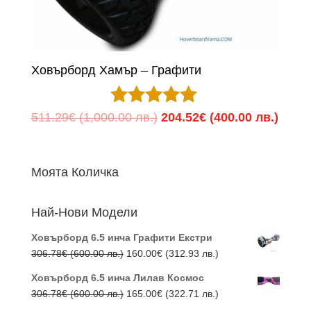
Ховърборд Хамър – Графити
Оценено с
Original
Теку
511.29
€
(1,000.00 лв.)
204.52
€
(400.00 лв.)
5.00
price
цена
от 5
was:
е:
Моята Количка
511.29€
204.5
(1,000.00
(400.
Най-Нови Модели
лв.).
лв.).
Ховърборд 6.5 инча Графити Екстри
Original
Текущата
306.78
€
(600.00 лв.)
160.00
€
(312.93 лв.)
price
цена
Ховърборд 6.5 инча Лилав Космос
was:
е:
Original
Текущата
306.78
€
(600.00 лв.)
165.00
€
(322.71 лв.)
306.78€
160.00€
price
цена