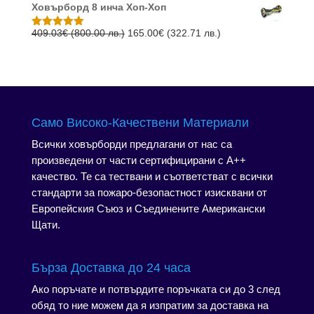
(600.00
(312.93
Ховърборд 8 инча Хоп-Хоп
was:
е:
лв.).
лв.).
306.78€
165.00€
Original
Текущата
409.03
€
(800.00 лв.)
165.00
€
(322.71 лв.)
Оценено с
5.00
от 5
(600.00
(322.71
price
цена
лв.).
лв.).
was:
е:
409.03€
165.00€
(800.00
(322.71
лв.).
лв.).
Само Високо-Качествени Материали
Всички ховърборди предлагани от нас са
произведени от части сертифицирани с А++
качество. Те са тествани и съответстват с всички
стандарти за пожаро-безопастност изисквани от
Европейския Съюз и Съединените Американски
Щати.
Бърза Доставка до 24 часа
Ако поръчате и потвърдите поръчката си до 3 след
обяд то ние можем да я изпратим за доставка на