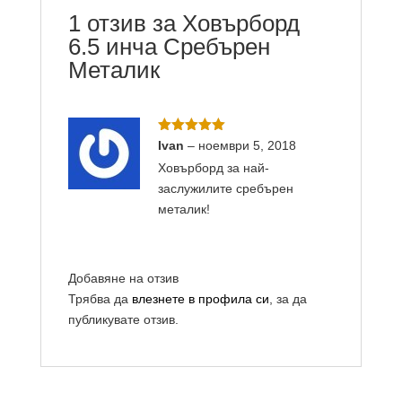
1 отзив за
Ховърборд
6.5 инча Сребърен
Металик
Оценено с
Ivan
–
ноември 5, 2018
5
от 5
Ховърборд за най-
заслужилите сребърен
металик!
Добавяне на отзив
Трябва да
влезнете в профила си
, за да
публикувате отзив.