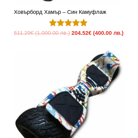
Ховърборд Хамър – Син Камуфлаж
Оценено с
Original
Теку
511.29
€
(1,000.00 лв.)
204.52
€
(400.00 лв.)
5.00
price
цена
от 5
was:
е:
511.29€
204.5
(1,000.00
(400.
лв.).
лв.).