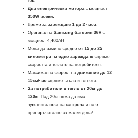
ток.
Два електрически мотора
с мощност
350W всеки.
Време за
зареждане 1 до 2 часа
.
Оригинална
Samsung батерия 36V
с
мощност 4,400AH
Може да измине средно
от 15 до 25
километра на едно зареждане
спрямо
скоростта и теглото на потребителя.
Максимална скорост на
движение до 12-
15км/час
спрямо ъгъла и теглото.
За потребители с тегло от 20кг до
120к
г. Под 20кг няма да има
чувствителност на контрола и не е
препоръчително за малки деца!