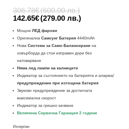
Оценен
1
5.00
от 5,
Original
306.78
€
(600.00 лв.)
базирано
price
на
Текущата
142.65
€
(279.00 лв.)
потребителс
was:
цена
ки оценки
306.78€
е:
Мощни
ЛЕД фарове
(600.00
142.65€
Оригинална
Самсунг Батерия
4440mAh
лв.).
(279.00
Нова
Система за Само-Балансиране
на
лв.).
ховърборда да стои изправен дори без
натоварване
Няма лед лампи на калниците
Индикатор за състоянието на батерията и аларма/
предупреждение при изтощена батерия
Звуково предупреждение за достигната
максимална скорост
Индикатор за грешно качване
Включена Сервизна Гаранция 2 години
Изчерпан