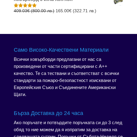
was:
е:
лв.).
лв.).
306.78€
165.00€
Original
Текущата
409.03
€
(800.00 лв.)
165.00
€
(322.71 лв.)
Оценено с
5.00
от 5
(600.00
(322.71
price
цена
лв.).
лв.).
was:
е:
409.03€
165.00€
(800.00
(322.71
лв.).
лв.).
Само Високо-Качествени Материали
Всички ховърборди предлагани от нас са
произведени от части сертифицирани с А++
качество. Те са тествани и съответстват с всички
стандарти за пожаро-безопастност изисквани от
Европейския Съюз и Съединените Американски
Щати.
Бърза Доставка до 24 часа
Ако поръчате и потвърдите поръчката си до 3 след
обяд то ние можем да я изпратим за доставка на
следващата сутрин. Поръчки от Събота-Неделя се