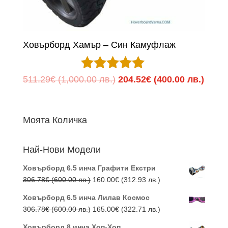
Ховърборд Хамър – Син Камуфлаж
Оценено с
Original
Теку
511.29
€
(1,000.00 лв.)
204.52
€
(400.00 лв.)
5.00
price
цена
от 5
was:
е:
Моята Количка
511.29€
204.5
(1,000.00
(400.
Най-Нови Модели
лв.).
лв.).
Ховърборд 6.5 инча Графити Екстри
Original
Текущата
306.78
€
(600.00 лв.)
160.00
€
(312.93 лв.)
price
цена
Ховърборд 6.5 инча Лилав Космос
was:
е:
Original
Текущата
306.78
€
(600.00 лв.)
165.00
€
(322.71 лв.)
306.78€
160.00€
price
цена
(600.00
(312.93
Ховърборд 8 инча Хоп-Хоп