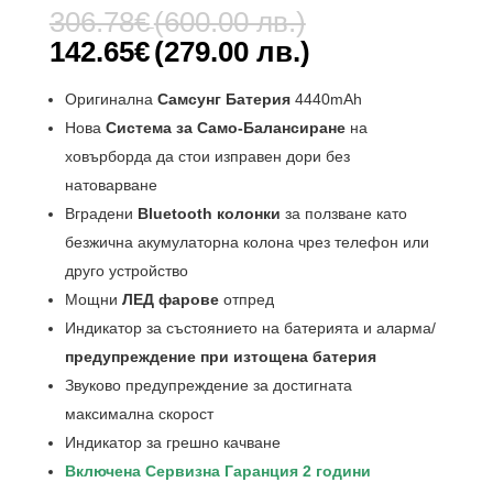
5.00
от 5,
Original
306.78
€
(600.00 лв.)
базирано
price
на
Текущата
142.65
€
(279.00 лв.)
потребителс
was:
цена
ки оценки
306.78€
е:
Оригинална
Самсунг Батерия
4440mAh
(600.00
142.65€
Нова
Система за Само-Балансиране
на
лв.).
(279.00
ховърборда да стои изправен дори без
лв.).
натоварване
Вградени
Bluetooth колонки
за ползване като
безжична акумулаторна колона чрез телефон или
друго устройство
Мощни
ЛЕД фарове
отпред
Индикатор за състоянието на батерията и аларма/
предупреждение при изтощена батерия
Звуково предупреждение за достигната
максимална скорост
Индикатор за грешно качване
Включена Сервизна Гаранция 2 години