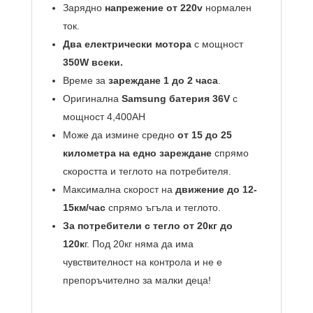
Зарядно
напрежение от 220v
нормален
ток.
Два електрически мотора
с мощност
350W всеки.
Време за
зареждане 1 до 2 часа
.
Оригинална
Samsung батерия 36V
с
мощност 4,400AH
Може да измине средно
от 15 до 25
километра на едно зареждане
спрямо
скоростта и теглото на потребителя.
Максимална скорост на
движение до 12-
15км/час
спрямо ъгъла и теглото.
За потребители с тегло от 20кг до
120к
г. Под 20кг няма да има
чувствителност на контрола и не е
препоръчително за малки деца!