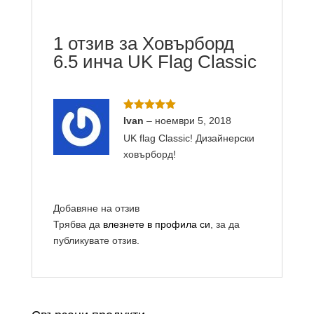
1 отзив за
Ховърборд
6.5 инча UK Flag Classic
Оценено с
Ivan
–
ноември 5, 2018
5
от 5
UK flag Classic! Дизайнерски
ховърборд!
Добавяне на отзив
Трябва да
влезнете в профила си
, за да
публикувате отзив.