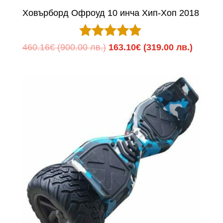
Ховърборд Офроуд 10 инча Хип-Хоп 2018
Оценено с
Original
Текуща
460.16
€
(900.00 лв.)
163.10
€
(319.00 лв.)
5.00
price
цена
от 5
was:
е:
460.16€
163.10
(900.00
(319.00
лв.).
лв.).