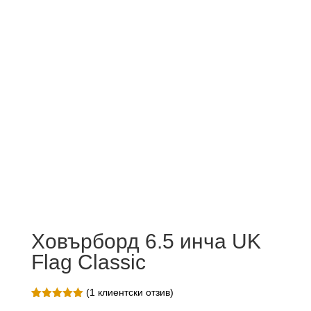
Ховърборд 6.5 инча UK
Flag Classic
(
1
клиентски отзив)
Оценен
1