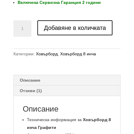
Включена Сервизна Гаранция 2 години
количество
Добавяне в количката
за
Ховърборд
8
инча
Категории:
Ховърборд
,
Ховърборд 8 инча
Графити
Описание
Отзиви (1)
Описание
Техническа информация за
Ховърборд 8
инча Графити