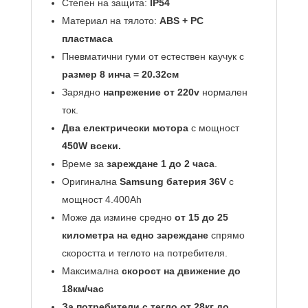
Степен на защита:
IP54
Материал на тялото:
ABS + PC
пластмаса
Пневматични гуми от естествен каучук с
размер 8 инча = 20.32см
Зарядно
напрежение от 220v
нормален
ток.
Два електрически мотора
с мощност
450W всеки.
Време за
зареждане 1 до 2 часа
.
Оригинална
Samsung батерия 36V
с
мощност 4.400Аh
Може да измине средно
от 15 до 25
километра на едно зареждане
спрямо
скоростта и теглото на потребителя.
Максимална
скорост на движение до
18км/час
За потребители с тегло от 28кг до