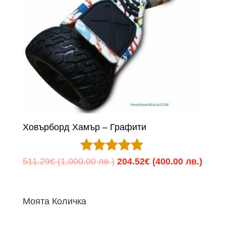
Ховърборд Хамър – Графити
Оценено с
Original
Теку
511.29
€
(1,000.00 лв.)
204.52
€
(400.00 лв.)
5.00
price
цена
от 5
was:
е:
Моята Количка
511.29€
204.5
(1,000.00
(400.