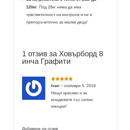
120кг
. Под 28кг няма да има
чувствителност на контрола и не е
препоръчително за малки деца!
1 отзив за
Ховърборд 8
инча Графити
Оценено с
Ivan
–
ноември 5, 2018
5
от 5
Нещо красиво и за
младежите със силни
емоции!
Добавяне на отзив