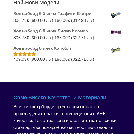
Най-Нови Модели
лв.).
лв.).
Ховърборд 6.5 инча Графити Екстри
Original
Текущата
306.78
€
(600.00 лв.)
160.00
€
(312.93 лв.)
price
цена
Ховърборд 6.5 инча Лилав Космос
was:
е:
Original
Текущата
306.78
€
(600.00 лв.)
165.00
€
(322.71 лв.)
306.78€
160.00€
price
цена
(600.00
(312.93
Ховърборд 8 инча Хоп-Хоп
was:
е:
лв.).
лв.).
306.78€
165.00€
Original
Текущата
409.03
€
(800.00 лв.)
165.00
€
(322.71 лв.)
Оценено с
5.00
от 5
(600.00
(322.71
price
цена
лв.).
лв.).
was:
е:
409.03€
165.00€
(800.00
(322.71
лв.).
лв.).
Само Високо-Качествени Материали
Всички ховърборди предлагани от нас са
произведени от части сертифицирани с А++
качество. Те са тествани и съответстват с всички
стандарти за пожаро-безопастност изисквани от