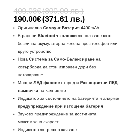
Оценен
1
5.00
от 5,
Original
409.03
€
(800.00 лв.)
базирано
price
на
Текущата
190.00
€
(371.61 лв.)
потребителс
was:
цена
ки оценки
Оригинална
Самсунг Батерия
4400mAh
409.03€
е:
Вградени
Bluetooth колонки
за ползване като
(800.00
190.00€
лв.).
безжична акумулаторна колона чрез телефон или
(371.61
друго устройство
лв.).
Нова
Система за Само-Балансиране
на
ховърборда да стои изправен дори без
натоварване
Мощни
ЛЕД фарове
отпред
и Разноцветни ЛЕД
лампички
на калниците
Индикатор за състоянието на батерията и аларма/
предупреждение при изтощена батерия
Звуково предупреждение за достигната
максимална скорост
Индикатор за грешно качване