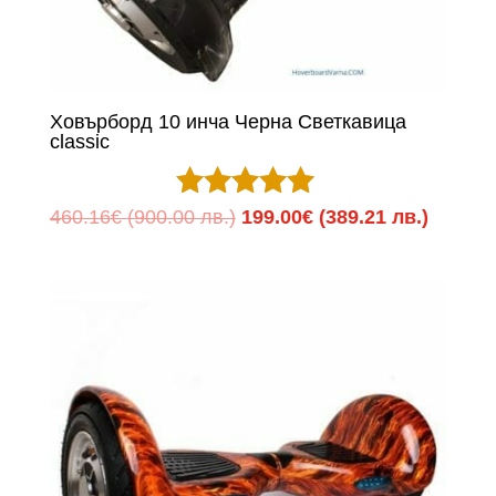
Ховърборд 10 инча Черна Светкавица
classic
Оценено с
Original
Текуща
460.16
€
(900.00 лв.)
199.00
€
(389.21 лв.)
5.00
price
цена
от 5
was:
е:
460.16€
199.00
(900.00
(389.21
лв.).
лв.).