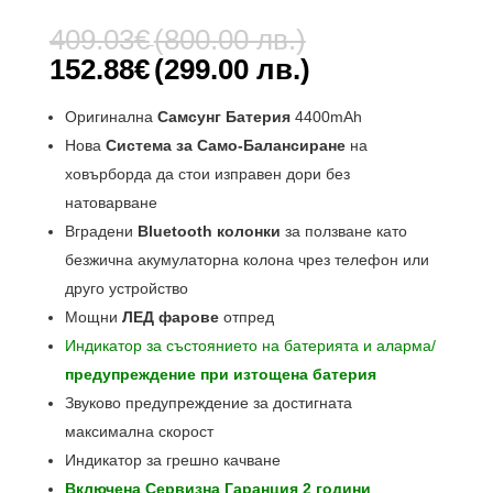
Оценен
1
5.00
от 5,
Original
409.03
€
(800.00 лв.)
базирано
price
на
Текущата
152.88
€
(299.00 лв.)
потребителс
was:
цена
ки оценки
409.03€
е:
Оригинална
Самсунг Батерия
4400mAh
(800.00
152.88€
Нова
Система за Само-Балансиране
на
лв.).
(299.00
ховърборда да стои изправен дори без
лв.).
натоварване
Вградени
Bluetooth колонки
за ползване като
безжична акумулаторна колона чрез телефон или
друго устройство
Мощни
ЛЕД фарове
отпред
Индикатор за състоянието на батерията и аларма/
предупреждение при изтощена батерия
Звуково предупреждение за достигната
максимална скорост
Индикатор за грешно качване
Включена Сервизна Гаранция 2 години