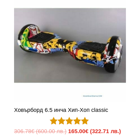
Ховърборд 6.5 инча Хип-Хоп classic
Оценено с
Original
Текуща
306.78
€
(600.00 лв.)
165.00
€
(322.71 лв.)
5.00