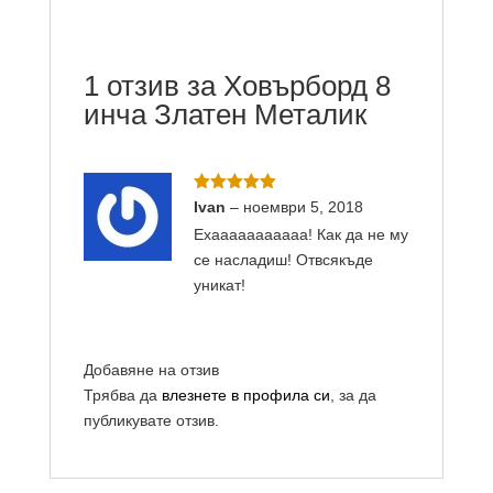
1 отзив за
Ховърборд 8
инча Златен Металик
Оценено с
Ivan
–
ноември 5, 2018
5
от 5
Ехааааааааааа! Как да не му
се насладиш! Отвсякъде
уникат!
Добавяне на отзив
Трябва да
влезнете в профила си
, за да
публикувате отзив.