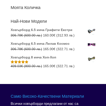
от 5
was:
е:
Моята Количка
460.16€
199.00
(900.00
(389.21
Най-Нови Модели
лв.).
лв.).
Ховърборд 6.5 инча Графити Екстри
Original
Текущата
306.78
€
(600.00 лв.)
160.00
€
(312.93 лв.)
price
цена
Ховърборд 6.5 инча Лилав Космос
was:
е:
Original
Текущата
306.78
€
(600.00 лв.)
165.00
€
(322.71 лв.)
306.78€
160.00€
price
цена
(600.00
(312.93
Ховърборд 8 инча Хоп-Хоп
was:
е:
лв.).
лв.).
306.78€
165.00€
Original
Текущата
409.03
€
(800.00 лв.)
165.00
€
(322.71 лв.)
Оценено с
5.00
от 5
(600.00
(322.71
price
цена
лв.).
лв.).
was:
е:
409.03€
165.00€
(800.00
(322.71
лв.).
лв.).
Само Високо-Качествени Материали
Всички ховърборди предлагани от нас са