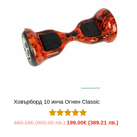
Ховърборд 10 инча Огнен Classic
Оценено с
Original
Текуща
460.16
€
(900.00 лв.)
199.00
€
(389.21 лв.)
5.00
price
цена