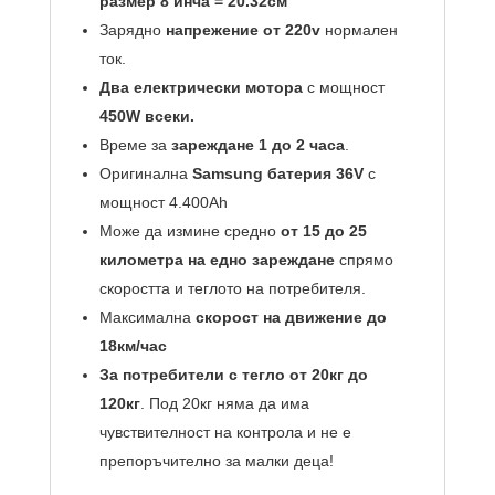
размер 8 инча = 20.32см
Зарядно
напрежение от 220v
нормален
ток.
Два електрически мотора
с мощност
450W всеки.
Време за
зареждане 1 до 2 часа
.
Оригинална
Samsung батерия 36V
с
мощност 4.400Аh
Може да измине средно
от 15 до 25
километра на едно зареждане
спрямо
скоростта и теглото на потребителя.
Максимална
скорост на движение до
18км/час
За потребители с тегло от 20кг до
120кг
. Под 20кг няма да има
чувствителност на контрола и не е
препоръчително за малки деца!