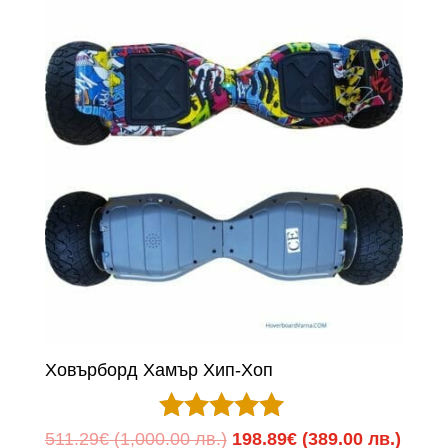
Ховърборд Хамър Хип-Хоп
Оценено с
Original
Теку
511.29
€
(1,000.00 лв.)
198.89
€
(389.00 лв.)