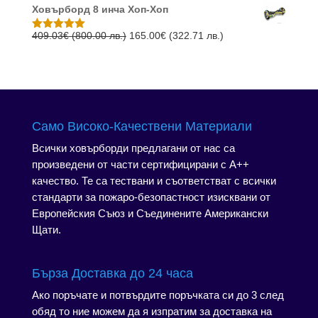
(600.00
(312.93
Ховърборд 8 инча Хоп-Хоп
was:
е:
лв.).
лв.).
306.78€
165.00€
Original
Текущата
409.03
€
(800.00 лв.)
165.00
€
(322.71 лв.)
Оценено с
5.00
от 5
(600.00
(322.71
price
цена
лв.).
лв.).
was:
е:
409.03€
165.00€
(800.00
(322.71
лв.).
лв.).
Само Високо-Качествени Материали
Всички ховърборди предлагани от нас са
произведени от части сертифицирани с А++
качество. Те са тествани и съответстват с всички
стандарти за пожаро-безопастност изисквани от
Европейския Съюз и Съединените Американски
Щати.
Бърза Доставка до 24 часа
Ако поръчате и потвърдите поръчката си до 3 след
обяд то ние можем да я изпратим за доставка на