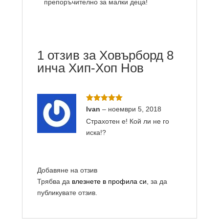
препоръчително за малки деца!
1 отзив за
Ховърборд 8
инча Хип-Хоп Нов
Оценено с
Ivan
–
ноември 5, 2018
5
от 5
Страхотен е! Кой ли не го
иска!?
Добавяне на отзив
Трябва да
влезнете в профила си
, за да
публикувате отзив.