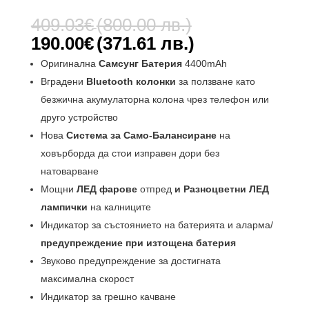
Оценен
1
5.00
от 5,
Original
409.03
€
(800.00 лв.)
базирано
price
на
Текущата
190.00
€
(371.61 лв.)
потребителс
was:
цена
ки оценки
Оригинална
Самсунг Батерия
4400mAh
409.03€
е:
Вградени
Bluetooth колонки
за ползване като
(800.00
190.00€
лв.).
безжична акумулаторна колона чрез телефон или
(371.61
друго устройство
лв.).
Нова
Система за Само-Балансиране
на
ховърборда да стои изправен дори без
натоварване
Мощни
ЛЕД фарове
отпред
и Разноцветни ЛЕД
лампички
на калниците
Индикатор за състоянието на батерията и аларма/
предупреждение при изтощена батерия
Звуково предупреждение за достигната
максимална скорост
Индикатор за грешно качване