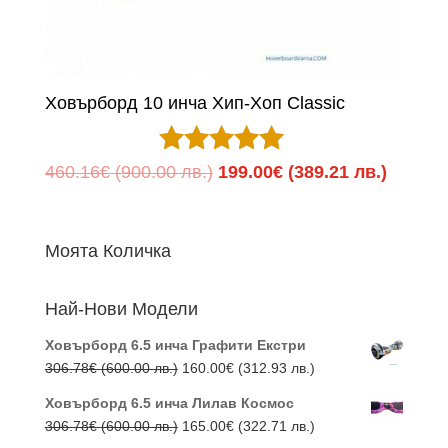
Ховърборд 10 инча Хип-Хоп Classic
Оценено с
Original
Текуща
460.16
€
(900.00 лв.)
199.00
€
(389.21 лв.)
5.00
price
цена
от 5
was:
е:
Моята Количка
460.16€
199.00
(900.00
(389.21
Най-Нови Модели
лв.).
лв.).
Ховърборд 6.5 инча Графити Екстри
Original
Текущата
306.78
€
(600.00 лв.)
160.00
€
(312.93 лв.)
price
цена
Ховърборд 6.5 инча Лилав Космос
was:
е:
Original
Текущата
306.78
€
(600.00 лв.)
165.00
€
(322.71 лв.)
306.78€
160.00€
price
цена