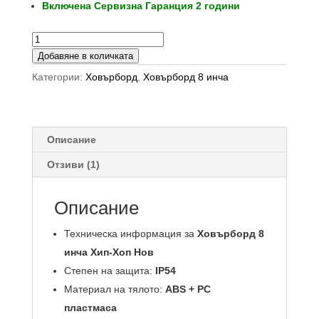
Включена Сервизна Гаранция 2 години
количество
за
Добавяне в количката
Ховърборд
Категории:
Ховърборд
,
Ховърборд 8 инча
8
инча
Хип-
Хоп
Описание
Нов
Отзиви (1)
Описание
Техническа информация за
Ховърборд 8
инча Хип-Хоп Нов
Степен на защита:
IP54
Материал на тялото:
ABS + PC
пластмаса