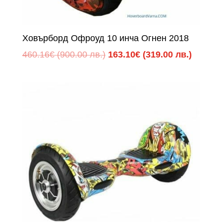
Ховърборд Офроуд 10 инча Огнен 2018
Original
Текуща
460.16
€
(900.00 лв.)
163.10
€
(319.00 лв.)
price
цена
was:
е:
460.16€
163.10
(900.00
(319.00
лв.).
лв.).