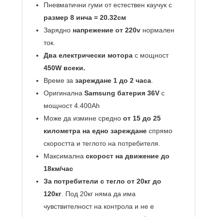
Пневматични гуми от естествен каучук с
размер 8 инча = 20.32см
Зарядно
напрежение от 220v
нормален
ток.
Два електрически мотора
с мощност
450W всеки.
Време за
зареждане 1 до 2 часа
.
Оригинална
Samsung батерия 36V
с
мощност 4.400Аh
Може да измине средно
от 15 до 25
километра на едно зареждане
спрямо
скоростта и теглото на потребителя.
Максимална
скорост на движение до
18км/час
За потребители с тегло от 20кг до
120кг
. Под 20кг няма да има
чувствителност на контрола и не е