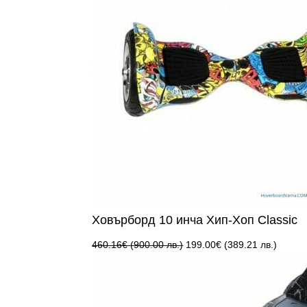
Ховърборд 10 инча Хип-Хоп Classic
Original
Текущ
460.16
€
(900.00 лв.)
199.00
€
(389.21 лв.)
price
цена
was:
е:
460.16€
199.00
(900.00
(389.2