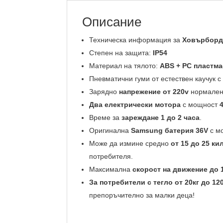
Описание
Техническа информация за
Ховърборд 
Степен на защита:
IP54
Материал на тялото:
ABS + PC пластма
Пневматични гуми от естествен каучук 
Зарядно
напрежение от 220v
нормален 
Два електрически мотора
с мощност
Време за
зареждане 1 до 2 часа
.
Оригинална
Samsung батерия 36V
с м
Може да измине средно
от 15 до 25 к
потребителя.
Максимална
скорост на движение до 
За потребители с тегло от 20кг до 12
препоръчително за малки деца!