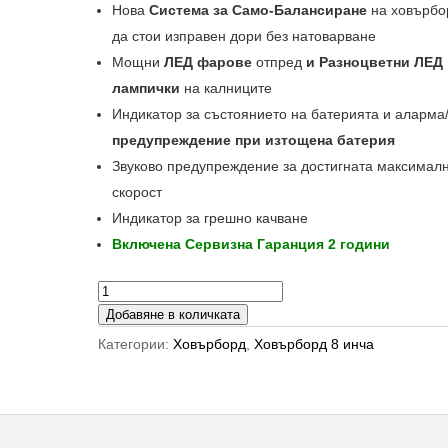
Нова
Система за Само-Балансиране
на ховърбо
да стои изправен дори без натоварване
Мощни
ЛЕД фарове
отпред
и Разноцветни ЛЕД
лампички
на калниците
Индикатор за състоянието на батерията и аларма
предупреждение при изтощена батерия
Звуково предупреждение за достигната максимал
скорост
Индикатор за грешно качване
Включена Сервизна Гаранция 2 години
количество
за
Добавяне в количката
Ховърбор
Категории:
Ховърборд
,
Ховърборд 8 инча
8
инча
Вестник