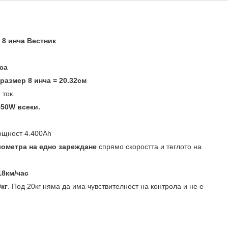
8 инча Вестник
са
с
размер 8 инча = 20.32см
ток.
450W всеки.
ощност 4.400Аh
илометра на едно зареждане
спрямо скоростта и теглото на
18км/час
0кг
. Под 20кг няма да има чувствителност на контрола и не е