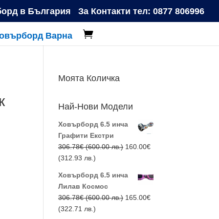
борд в България
За Контакти тел: 0877 806996

Ховърборд Варна
Моята Количка
к
Най-Нови Модели
Ховърборд 6.5 инча
Графити Екстри
Original
306.78
€
(600.00 лв.)
160.00
€
Текущата
price
(312.93 лв.)
цена
was:
Ховърборд 6.5 инча
е:
306.78€
Лилав Космос
160.00€
(600.00
Original
306.78
€
(600.00 лв.)
165.00
€
(312.93
лв.).
Текущата
price
(322.71 лв.)
лв.).