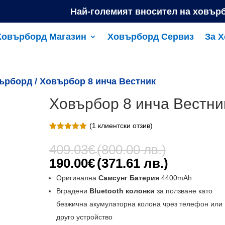
Най-големият вносител на ховър
Ховърборд Магазин
Ховърборд Сервиз
За 
ърборд
/ Ховърбор 8 инча Вестник
Ховърбор 8 инча Вестни
(
1
клиентски отзив)
Оценен
1
5.00
от 5,
Original
409.03
€
(800.00 лв.)
базирано
price
на
Текущата
190.00
€
(371.61 лв.)
потребителс
was:
цена
ки оценки
Оригинална
Самсунг Батерия
4400mAh
409.03€
е:
Вградени
Bluetooth колонки
за ползване като
(800.00
190.00€
лв.).
безжична акумулаторна колона чрез телефон или
(371.61
друго устройство
лв.).