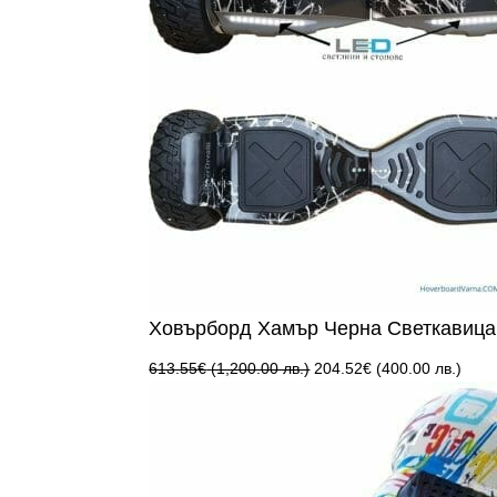
Ховърборд Хамър Черна Светкавица
Original
Теку
613.55
€
(1,200.00 лв.)
204.52
€
(400.00 лв.)
price
цена
was:
е:
613.55€
204.
(1,200.00
(400
лв.).
лв.).